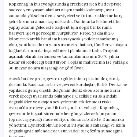
Ada
Kopenhag’ın kuzeydoğusunda gerçekleştirilen bu dev proje,
İnşa
sadece yeni yaşam alanları oluşturmakla kalmayıp, aynı
Edilecek
zamanda yükselen deniz seviyeleri ve fırtına risklerine karşı
için
şehri koruma amacı taşımaktadır. Danimarka hükümeti, bu
yapay adanın gelecekte başkent için doğal bir koruma
bariyeri işlevi göreceğini vurguluyor. Proje, yaklaşık 2,6
kilometrekarelik bir alanı kapsayacak şekilde tasarlanmış
olup, yeni konutların yanı sıra metro hatları, tüneller ve ulaşım
bağlantılarının da inşa edilmesi planlanmaktadır. Projenin
aşamalı olarak ilerlemesi ve tamamlanmasının 2070 yılına
kadar sürebileceği belirtiliyor. Toplam maliyetinin ise yaklaşık
30 milyar dolara ulaşacağı öngörülüyor.
Ancak bu dev proje, çevre örgütlerinin tepkisini de çekmiş
durumda. Bazı uzmanlar ve çevreci kuruluşlar, Baltık Denizi’ne
yapılacak geniş ölçekli dolgunun deniz ekosistemine zarar
verebileceği uyarısında bulunuyor. Özellikle su akışındaki
değişiklikler ve oksijen seviyelerinin etkilenmesi riski,
Avrupa’da projeye yönelik tartışmalara yol açtı. Kopenhag
çevresinde inşaat sürecinde her gün yüzlerce kamyonun
toprak taşıyacağı ifade ediliyor. Bununla birlikte, Danimarka
yönetimi, Lynetteholm’un konut ihtiyacını azaltacağı ve iklim
değişikliğiyle mücadelede uzun vadeli bir çözüm sunacağına
inanıyor.