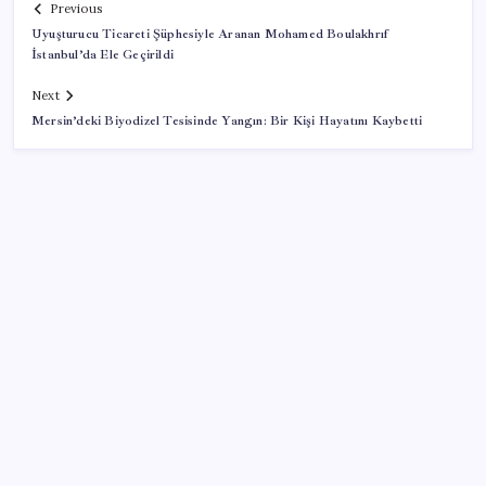
Previous
Uyuşturucu Ticareti Şüphesiyle Aranan Mohamed Boulakhrıf
İstanbul’da Ele Geçirildi
Next
Mersin’deki Biyodizel Tesisinde Yangın: Bir Kişi Hayatını Kaybetti
SON YAZILAR
BDDK’den tasarruf finansman şirketlerine yeni
düzenleme
CHP Mut ve Silifke İlçe Başkanlıklarında toplu istifa: