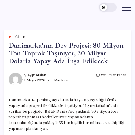
Skip
to
content
EĞITIM
Danimarka’nın Dev Projesi: 80 Milyon
Ton Toprak Taşınıyor, 30 Milyar
Dolarla Yapay Ada İnşa Edilecek
Danimarka’nın
By
Ayşe Arslan
yorumlar kapalı
Dev
13 Mayıs 2026
1 Min Read
Projesi:
80
Milyon
Danimarka, Kopenhag açıklarında hayata geçirdiği büyük
Ton
yapay ada projesi ile dikkatleri çekiyor. “Lynetteholm” adı
Toprak
Taşınıyor,
verilen bu projede, Baltık Denizi’ne yaklaşık 80 milyon ton
30
toprak taşınması hedefleniyor. Yapay adanın
Milyar
tamamlandığında yaklaşık 35 bin kişilik bir nüfusa ev sahipliği
Dolarla
yapması planlanıyor.
Yapay