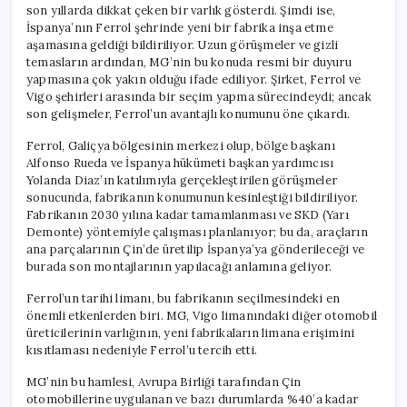
son yıllarda dikkat çeken bir varlık gösterdi. Şimdi ise,
İspanya’nın Ferrol şehrinde yeni bir fabrika inşa etme
aşamasına geldiği bildiriliyor. Uzun görüşmeler ve gizli
temasların ardından, MG’nin bu konuda resmi bir duyuru
yapmasına çok yakın olduğu ifade ediliyor. Şirket, Ferrol ve
Vigo şehirleri arasında bir seçim yapma sürecindeydi; ancak
son gelişmeler, Ferrol’un avantajlı konumunu öne çıkardı.
Ferrol, Galiçya bölgesinin merkezi olup, bölge başkanı
Alfonso Rueda ve İspanya hükümeti başkan yardımcısı
Yolanda Diaz’ın katılımıyla gerçekleştirilen görüşmeler
sonucunda, fabrikanın konumunun kesinleştiği bildiriliyor.
Fabrikanın 2030 yılına kadar tamamlanması ve SKD (Yarı
Demonte) yöntemiyle çalışması planlanıyor; bu da, araçların
ana parçalarının Çin’de üretilip İspanya’ya gönderileceği ve
burada son montajlarının yapılacağı anlamına geliyor.
Ferrol’un tarihi limanı, bu fabrikanın seçilmesindeki en
önemli etkenlerden biri. MG, Vigo limanındaki diğer otomobil
üreticilerinin varlığının, yeni fabrikaların limana erişimini
kısıtlaması nedeniyle Ferrol’u tercih etti.
MG’nin bu hamlesi, Avrupa Birliği tarafından Çin
otomobillerine uygulanan ve bazı durumlarda %40’a kadar