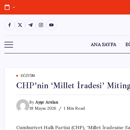
Skip
-
to
content
https://www.facebook.com/
https://twitter.com/
https://t.me/
https://www.instagram.com/
https://youtube.com/
ANA SAYFA
E
EĞITIM
CHP’nin ‘Millet İradesi’ Miti
By
Ayşe Arslan
18 Mayıs 2026
1 Min Read
Cumhuriyet Halk Partisi (CHP), “Millet İradesine Sa