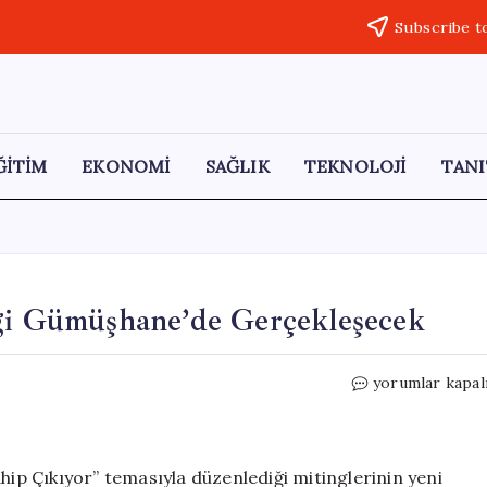
Subscribe t
ĞİTİM
EKONOMİ
SAĞLIK
TEKNOLOJİ
TANI
ngi Gümüşhane’de Gerçekleşecek
CHP’nin
yorumlar kapal
‘Millet
İradesi’
Mitingi
Gümüşhane’de
hip Çıkıyor” temasıyla düzenlediği mitinglerinin yeni