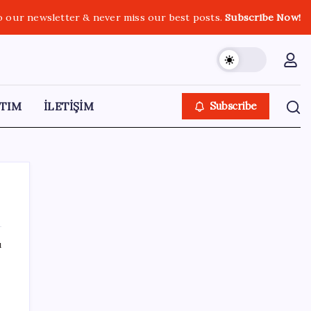
o our newsletter & never miss our best posts.
Subscribe Now!
TIM
İLETİŞİM
Subscribe
ı
SON YAZILAR
OpenAI’ın gizemli cihazı şekilleniyor: Hokey
diski kadar, fiyatı 400 dolar