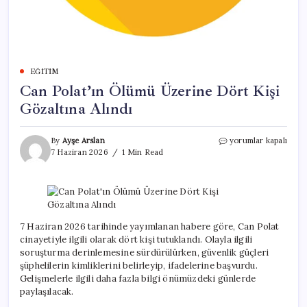
EĞITIM
Can Polat’ın Ölümü Üzerine Dört Kişi
Gözaltına Alındı
Can
By
Ayşe Arslan
yorumlar kapalı
Polat’ın
7 Haziran 2026
1 Min Read
Ölümü
Üzerine
Dört
Kişi
Gözaltına
Alındı
7 Haziran 2026 tarihinde yayımlanan habere göre, Can Polat
için
cinayetiyle ilgili olarak dört kişi tutuklandı. Olayla ilgili
soruşturma derinlemesine sürdürülürken, güvenlik güçleri
şüphelilerin kimliklerini belirleyip, ifadelerine başvurdu.
Gelişmelerle ilgili daha fazla bilgi önümüzdeki günlerde
paylaşılacak.