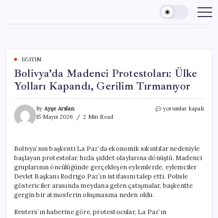
Skip
to
content
EĞITIM
Bolivya’da Madenci Protestoları: Ülke
Yolları Kapandı, Gerilim Tırmanıyor
Bolivya’da
By
Ayşe Arslan
yorumlar kapalı
Madenci
15 Mayıs 2026
2 Min Read
Protestoları:
Ülke
Yolları
Bolivya’nın başkenti La Paz’da ekonomik sıkıntılar nedeniyle
Kapandı,
başlayan protestolar, hızla şiddet olaylarına dönüştü. Madenci
Gerilim
Tırmanıyor
gruplarının öncülüğünde gerçekleşen eylemlerde, eylemciler
için
Devlet Başkanı Rodrigo Paz’ın istifasını talep etti. Polisle
göstericiler arasında meydana gelen çatışmalar, başkentte
gergin bir atmosferin oluşmasına neden oldu.
Reuters’ın haberine göre, protestocular, La Paz’ın