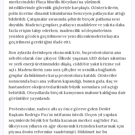
merkezindeki Plaza Murillo Meydanı’na yürümek
istediklerinde güvenlik güçleriyle karşılaştı. Göstericilerin,
polis üzerine dinamit lokumlarına benzeyen patlayıcılar attığı
bildirildi. Çatışmalar sırasında şehirde birçok patlama sesi
duyuldu. Madenci grupları, patlayıcı maddelere ve yakıta daha
fazla erişim talep ederken, madencilik sözleşmelerinin
yeniden gözden geçirilmesi ve yeni düzenlemelerin hayata
geçirilmesi gerektiğini ifade etti.
Son aylarda derinleşen ekonomik kriz, bu protestoların ana
sebebi olarak öne çıkıyor. Ülkede yaşanan ABD doları sıkıntısı
ve yerli enerji üretimindeki düşüş, ciddi bir yakıt krizine yol
açtı. Madencilerin yanı sıra çiftçiler ve sendika bağlantılı
gruplar da hükümete karşı protestolara katıldı. Gösteriler
sonucunda bazı ana yolların kapandığı, bunun gıda, ilaç ve
hastanelere oksijen tedarikinde büyük sorunlara yol açtığı
belirtildi. Otoyollarda birçok kamyonun mahsur kaldığına dair
görüntüler yayınlandı.
Protestocular, sadece altı ay önce göreve gelen Devlet
Başkanı Rodrigo Paz’ın istifasını istedi. Geçen yıl yapılan
seçimlerde büyük bir farkla kazanan merkez sağ lider Paz,
ülkeyi son yılların en ağır ekonomik krizinden kurtarmak için
piyasa dostu reformlar vaadetmişti. Hükümet ise bu