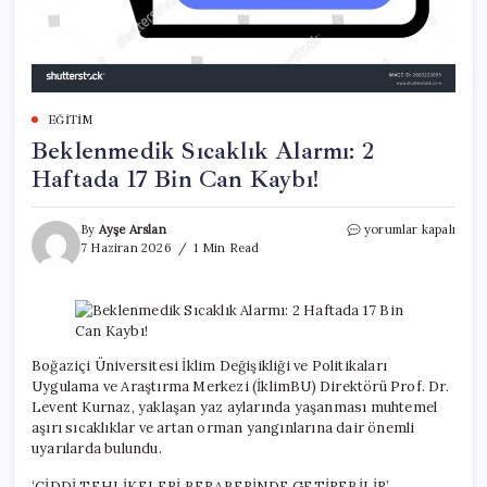
EĞITIM
Beklenmedik Sıcaklık Alarmı: 2
Haftada 17 Bin Can Kaybı!
Beklenmedik
By
Ayşe Arslan
yorumlar kapalı
Sıcaklık
7 Haziran 2026
1 Min Read
Alarmı:
2
Haftada
17
Bin
Can
Boğaziçi Üniversitesi İklim Değişikliği ve Politikaları
Kaybı!
Uygulama ve Araştırma Merkezi (İklimBU) Direktörü Prof. Dr.
için
Levent Kurnaz, yaklaşan yaz aylarında yaşanması muhtemel
aşırı sıcaklıklar ve artan orman yangınlarına dair önemli
uyarılarda bulundu.
‘CİDDİ TEHLİKELERİ BERABERİNDE GETİREBİLİR’