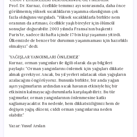
Prof. Dr. Kurnaz, özellikle temmuz ayı sonrasında, daha önce
görülmemiş yüksek sıcaklıkların yaşanma olasılığının çok
fazla olduğunu vurguladı. “Yüksek sıcaklıklarla birlikte nem
oranının da artması, özellikle yaşlı bireyler için ölümcül
sonuçlar doğurabilir. 2003 yılında Fransa’nın başkenti
Paris’te, sadece iki hafta içinde 17 bin kişi yaşamını yitirdi.
Ülkemizde de benzer bir durumun yaşanmaması için hazırlıklı
olmalıyız” dedi.
‘YAĞIŞLAR YANGINLARI ÖNLEMEZ’
Kurnaz, orman yangınları ile ilgili olarak da şu bilgileri
paylaştı: “Orman yangınlarını önlemek için yağışları dikkate
almak gerekiyor. Ancak, bu yıl yerleri ıslatacak olan yağışların
azalacağını öngörüyoruz. Bununla birlikte, bir anda yağan
aşırı yağmurların ardından sıcak havanın etkisiyle hiç bir
etkisinin kalmayacağı durumlarla karşılaşabiliriz. Bu tür
yağmurlar, orman yangınlarının önlenmesine katkı
sağlamayacaktır. Bu nedenle, hem dikkatsizliğimiz hem de
değişen yağış düzeni, ciddi orman yangınlarına neden
olabilir.”
Yazar: Yusuf Arslan