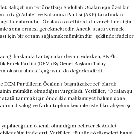
Talebi,
et Bahçeli’nin teröristbaşı Abdullah Öcalan için özel bir
AKP
yon ortağı Adalet ve Kalkınma Partisi (AKP) tarafından
Tarafından
r açıklamalarında, “Öcalan’a özel bir statü verebilmek için
Olumsuz
emle sona ermesi gerekmektedir. Ancak, statü vermek
Yanıt
ası için bir ortam sağlamak mümkündür” şeklinde ifadeler
Buldu
için
nacağı hakkında tartışmalar devam ederken, AKP’li
atik Emek Partisi (DEM) Eş Genel Başkanı Tülay
ın oluşturulması’ çağrısını da değerlendirdi.
i ve DEM Partililerin Öcalan’ı ‘başmüzakereci’ olarak
esinin mümkün olmadığını vurguladı. Yetkililer, “Öcalan şu
r statü tanımak için öncelikle mahkumiyet halinin sona
ına diyalog ve farklı toplum kesimleriyle fikir alışverişi
a yapılacağının önemli olmadığını belirterek Adalet
bileceğini ifade etti. Yetkililer, “Bu tür görüşmeleri hangi