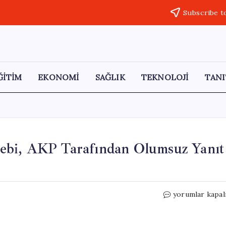
Subscribe t
ĞİTİM
EKONOMİ
SAĞLIK
TEKNOLOJİ
TANI
Talebi, AKP Tarafından Olumsuz Yanıt
Bahçeli’nin
yorumlar kapal
Öcalan
İle
İlgili