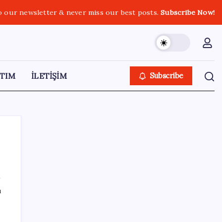
o our newsletter & never miss our best posts.
Subscribe Now!
TIM
İLETİŞİM
Subscribe
SON YAZILAR
ı
Quick Sigorta’nın Halka Arzı Başarıyla
Tamamlandı