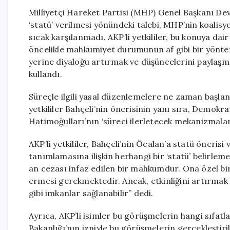
Milliyetçi Hareket Partisi (MHP) Genel Başkanı Devl
‘statü’ verilmesi yönündeki talebi, MHP’nin koalis
sıcak karşılanmadı. AKP’li yetkililer, bu konuya dai
öncelikle mahkumiyet durumunun af gibi bir yönt
yerine diyaloğu artırmak ve düşüncelerini paylaşm
kullandı.
Süreçle ilgili yasal düzenlemelere ne zaman başla
yetkililer Bahçeli’nin önerisinin yanı sıra, Demokr
Hatimoğulları’nın ‘süreci ilerletecek mekanizmalar
AKP’li yetkililer, Bahçeli’nin Öcalan’a statü öneris
tanımlamasına ilişkin herhangi bir ‘statü’ belirlem
an cezası infaz edilen bir mahkumdur. Ona özel bi
ermesi gerekmektedir. Ancak, etkinliğini artırmak ad
gibi imkanlar sağlanabilir” dedi.
Ayrıca, AKP’li isimler bu görüşmelerin hangi sıfatl
Bakanlığı’nın izniyle bu görüşmelerin gerçekleştirile