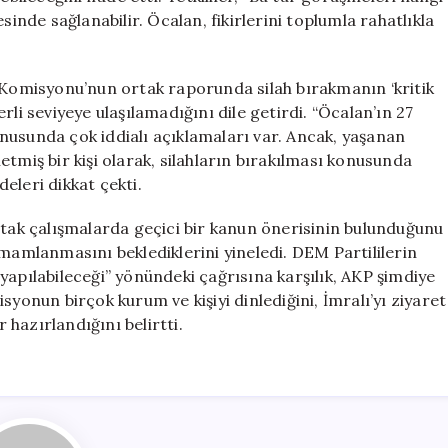
sinde sağlanabilir. Öcalan, fikirlerini toplumla rahatlıkla
i Komisyonu’nun ortak raporunda silah bırakmanın ‘kritik
li seviyeye ulaşılamadığını dile getirdi. “Öcalan’ın 27
nusunda çok iddialı açıklamaları var. Ancak, yaşanan
tmiş bir kişi olarak, silahların bırakılması konusunda
deleri dikkat çekti.
rtak çalışmalarda geçici bir kanun önerisinin bulunduğunu
amamlanmasını beklediklerini yineledi. DEM Partililerin
yapılabileceği” yönündeki çağrısına karşılık, AKP şimdiye
syonun birçok kurum ve kişiyi dinlediğini, İmralı’yı ziyaret
r hazırlandığını belirtti.