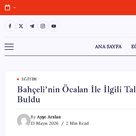
Skip
-
to
content
https://www.facebook.com/
https://twitter.com/
https://t.me/
https://www.instagram.com/
https://youtube.com/
ANA SAYFA
E
EĞITIM
Bahçeli’nin Öcalan İle İlgili 
Buldu
By
Ayşe Arslan
13 Mayıs 2026
2 Min Read