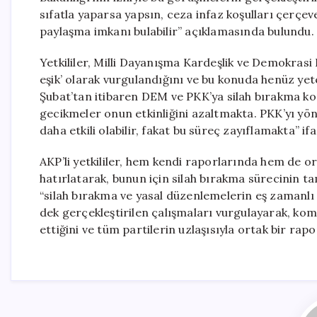
sıfatla yaparsa yapsın, ceza infaz koşulları çerçeve
paylaşma imkanı bulabilir” açıklamasında bulundu.
Yetkililer, Milli Dayanışma Kardeşlik ve Demokras
eşik’ olarak vurgulandığını ve bu konuda henüz yeter
Şubat’tan itibaren DEM ve PKK’ya silah bırakma ko
gecikmeler onun etkinliğini azaltmakta. PKK’yı yöne
daha etkili olabilir, fakat bu süreç zayıflamakta” ifa
AKP’li yetkililer, hem kendi raporlarında hem de o
hatırlatarak, bunun için silah bırakma sürecinin t
“silah bırakma ve yasal düzenlemelerin eş zamanlı 
dek gerçekleştirilen çalışmaları vurgulayarak, komi
ettiğini ve tüm partilerin uzlaşısıyla ortak bir rapo