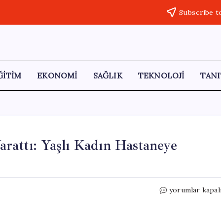
Subscribe t
ĞİTİM
EKONOMİ
SAĞLIK
TEKNOLOJİ
TANI
arattı: Yaşlı Kadın Hastaneye
Aydın
yorumlar kapal
Efeler’de
Yangın
Panik