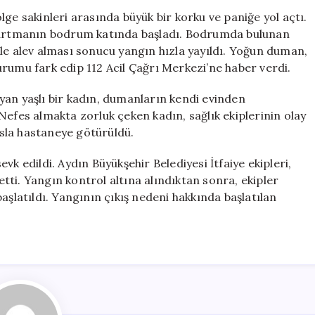
Yarattı:
ge sakinleri arasında büyük bir korku ve paniğe yol açtı.
Yaşlı
apartmanın bodrum katında başladı. Bodrumda bulunan
Kadın
le alev alması sonucu yangın hızla yayıldı. Yoğun duman,
Hastaneye
rumu fark edip 112 Acil Çağrı Merkezi’ne haber verdi.
Kaldırıldı
için
yan yaşlı bir kadın, dumanların kendi evinden
Nefes almakta zorluk çeken kadın, sağlık ekiplerinin olay
sla hastaneye götürüldü.
sevk edildi. Aydın Büyükşehir Belediyesi İtfaiye ekipleri,
ti. Yangın kontrol altına alındıktan sonra, ekipler
aşlatıldı. Yangının çıkış nedeni hakkında başlatılan