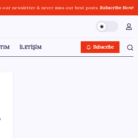
o our newsletter & never miss our best posts.
Subscribe Now!
TIM
İLETİŞİM
Subscribe
SON YAZILAR
ı
Quick Sigorta’nın Halka Arzı Başarıyla
Tamamlandı