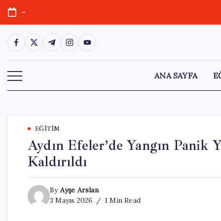
Skip
-
to
content
https://www.facebook.com/
https://twitter.com/
https://t.me/
https://www.instagram.com/
https://youtube.com/
ANA SAYFA
E
EĞITIM
Aydın Efeler’de Yangın Panik Y
Kaldırıldı
By
Ayşe Arslan
3 Mayıs 2026
1 Min Read