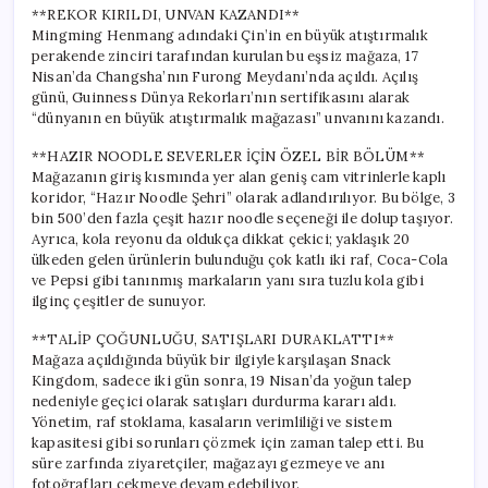
için
**REKOR KIRILDI, UNVAN KAZANDI**
Mingming Henmang adındaki Çin’in en büyük atıştırmalık
perakende zinciri tarafından kurulan bu eşsiz mağaza, 17
Nisan’da Changsha’nın Furong Meydanı’nda açıldı. Açılış
günü, Guinness Dünya Rekorları’nın sertifikasını alarak
“dünyanın en büyük atıştırmalık mağazası” unvanını kazandı.
**HAZIR NOODLE SEVERLER İÇİN ÖZEL BİR BÖLÜM**
Mağazanın giriş kısmında yer alan geniş cam vitrinlerle kaplı
koridor, “Hazır Noodle Şehri” olarak adlandırılıyor. Bu bölge, 3
bin 500’den fazla çeşit hazır noodle seçeneği ile dolup taşıyor.
Ayrıca, kola reyonu da oldukça dikkat çekici; yaklaşık 20
ülkeden gelen ürünlerin bulunduğu çok katlı iki raf, Coca-Cola
ve Pepsi gibi tanınmış markaların yanı sıra tuzlu kola gibi
ilginç çeşitler de sunuyor.
**TALİP ÇOĞUNLUĞU, SATIŞLARI DURAKLATTI**
Mağaza açıldığında büyük bir ilgiyle karşılaşan Snack
Kingdom, sadece iki gün sonra, 19 Nisan’da yoğun talep
nedeniyle geçici olarak satışları durdurma kararı aldı.
Yönetim, raf stoklama, kasaların verimliliği ve sistem
kapasitesi gibi sorunları çözmek için zaman talep etti. Bu
süre zarfında ziyaretçiler, mağazayı gezmeye ve anı
fotoğrafları çekmeye devam edebiliyor.