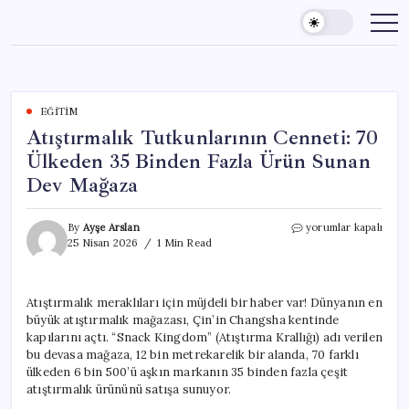
Skip
to
content
EĞITIM
Atıştırmalık Tutkunlarının Cenneti: 70
Ülkeden 35 Binden Fazla Ürün Sunan
Dev Mağaza
Atıştırmalık
By
Ayşe Arslan
yorumlar kapalı
Tutkunlarının
25 Nisan 2026
1 Min Read
Cenneti:
70
Ülkeden
Atıştırmalık meraklıları için müjdeli bir haber var! Dünyanın en
35
büyük atıştırmalık mağazası, Çin’in Changsha kentinde
Binden
Fazla
kapılarını açtı. “Snack Kingdom” (Atıştırma Krallığı) adı verilen
Ürün
bu devasa mağaza, 12 bin metrekarelik bir alanda, 70 farklı
Sunan
ülkeden 6 bin 500’ü aşkın markanın 35 binden fazla çeşit
Dev
atıştırmalık ürününü satışa sunuyor.
Mağaza