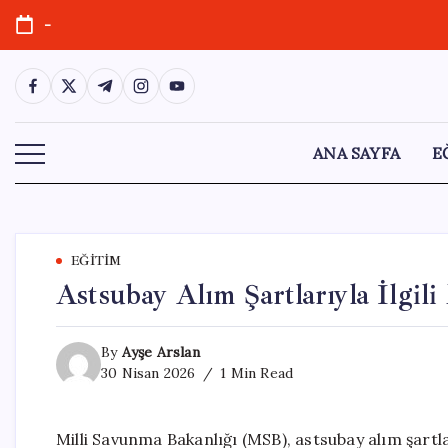
Skip
-
to
content
https://www.facebook.com/
https://twitter.com/
https://t.me/
https://www.instagram.com/
https://youtube.com/
ANA SAYFA
E
EĞITIM
Astsubay Alım Şartlarıyla İlgi
By
Ayşe Arslan
30 Nisan 2026
1 Min Read
Milli Savunma Bakanlığı (MSB), astsubay alım şartlar