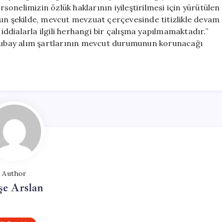
Açıklama
rsonelimizin özlük haklarının iyileştirilmesi için yürütülen
Geldi
gun şekilde, mevcut mevzuat çerçevesinde titizlikle devam
için
dialarla ilgili herhangi bir çalışma yapılmamaktadır.”
stsubay alım şartlarının mevcut durumunun korunacağı
Author
şe Arslan