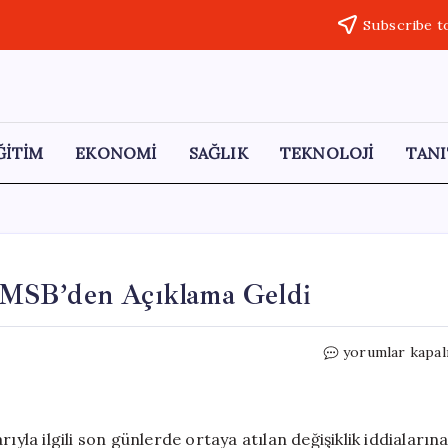
Subscribe t
ĞİTİM
EKONOMİ
SAĞLIK
TEKNOLOJİ
TANI
li MSB’den Açıklama Geldi
Astsubay
yorumlar kapal
Alım
Şartlarıyla
İlgili
MSB’den
ıyla ilgili son günlerde ortaya atılan değişiklik iddiaların