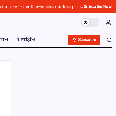
o our newsletter & never miss our best posts.
Subscribe Now!
TIM
İLETİŞİM
Subscribe
ı
SON YAZILAR
BDDK’den tasarruf finansman şirketlerine
a
yeni düzenleme