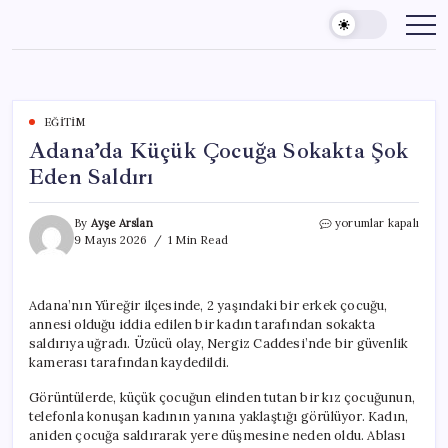
Skip
to
content
EĞITIM
Adana’da Küçük Çocuğa Sokakta Şok
Eden Saldırı
Adana’da
By
Ayşe Arslan
yorumlar kapalı
Küçük
9 Mayıs 2026
1 Min Read
Çocuğa
Sokakta
Şok
Adana’nın Yüreğir ilçesinde, 2 yaşındaki bir erkek çocuğu,
Eden
annesi olduğu iddia edilen bir kadın tarafından sokakta
Saldırı
için
saldırıya uğradı. Üzücü olay, Nergiz Caddesi’nde bir güvenlik
kamerası tarafından kaydedildi.
Görüntülerde, küçük çocuğun elinden tutan bir kız çocuğunun,
telefonla konuşan kadının yanına yaklaştığı görülüyor. Kadın,
aniden çocuğa saldırarak yere düşmesine neden oldu. Ablası