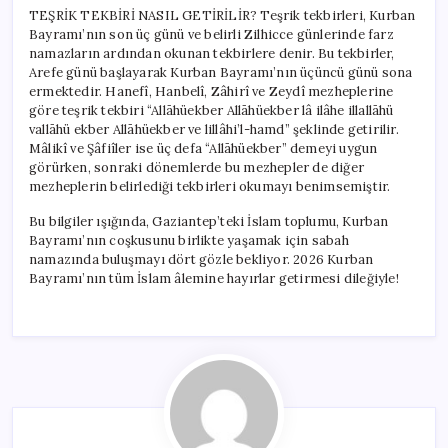
TEŞRİK TEKBİRİ NASIL GETİRİLİR? Teşrik tekbirleri, Kurban
Bayramı’nın son üç günü ve belirli Zilhicce günlerinde farz
namazların ardından okunan tekbirlere denir. Bu tekbirler,
Arefe günü başlayarak Kurban Bayramı’nın üçüncü günü sona
ermektedir. Hanefî, Hanbelî, Zâhirî ve Zeydî mezheplerine
göre teşrik tekbiri “Allāhüekber Allāhüekber lâ ilâhe illallāhü
vallāhü ekber Allāhüekber ve lillâhi’l-hamd” şeklinde getirilir.
Mâlikî ve Şâfiîler ise üç defa “Allāhüekber” demeyi uygun
görürken, sonraki dönemlerde bu mezhepler de diğer
mezheplerin belirlediği tekbirleri okumayı benimsemiştir.
Bu bilgiler ışığında, Gaziantep’teki İslam toplumu, Kurban
Bayramı’nın coşkusunu birlikte yaşamak için sabah
namazında buluşmayı dört gözle bekliyor. 2026 Kurban
Bayramı’nın tüm İslam âlemine hayırlar getirmesi dileğiyle!