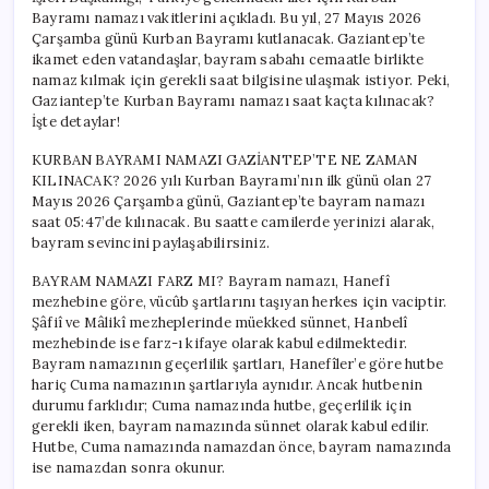
Zaman
Bayramı namazı vakitlerini açıkladı. Bu yıl, 27 Mayıs 2026
Kılınacak?
Çarşamba günü Kurban Bayramı kutlanacak. Gaziantep’te
için
ikamet eden vatandaşlar, bayram sabahı cemaatle birlikte
namaz kılmak için gerekli saat bilgisine ulaşmak istiyor. Peki,
Gaziantep’te Kurban Bayramı namazı saat kaçta kılınacak?
İşte detaylar!
KURBAN BAYRAMI NAMAZI GAZİANTEP’TE NE ZAMAN
KILINACAK? 2026 yılı Kurban Bayramı’nın ilk günü olan 27
Mayıs 2026 Çarşamba günü, Gaziantep’te bayram namazı
saat 05:47’de kılınacak. Bu saatte camilerde yerinizi alarak,
bayram sevincini paylaşabilirsiniz.
BAYRAM NAMAZI FARZ MI? Bayram namazı, Hanefî
mezhebine göre, vücûb şartlarını taşıyan herkes için vaciptir.
Şâfiî ve Mâlikî mezheplerinde müekked sünnet, Hanbelî
mezhebinde ise farz-ı kifaye olarak kabul edilmektedir.
Bayram namazının geçerlilik şartları, Hanefîler’e göre hutbe
hariç Cuma namazının şartlarıyla aynıdır. Ancak hutbenin
durumu farklıdır; Cuma namazında hutbe, geçerlilik için
gerekli iken, bayram namazında sünnet olarak kabul edilir.
Hutbe, Cuma namazında namazdan önce, bayram namazında
ise namazdan sonra okunur.