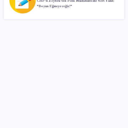
CHP’li Zeybek’ten Polis Müdahalesine Sert Yanıt:
“Boyun Eğmeyeceğiz!”
SON YAZILAR
BDDK’den tasarruf finansman şirketlerine yeni
düzenleme
CHP Mut ve Silifke İlçe Başkanlıklarında toplu istifa:
YENİ Parti’ye katılma kararı aldılar
Bakan Kurum: Bu işler ahbap çavuş ilişkisiyle
yürümez