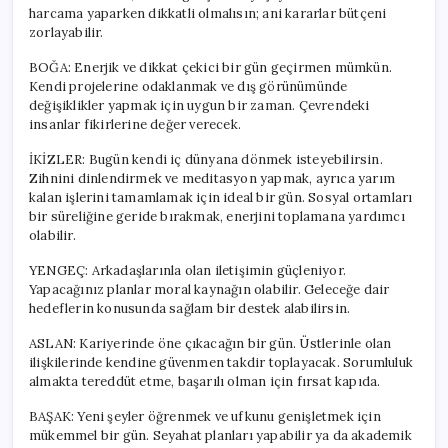
Güldürecek?
harcama yaparken dikkatli olmalısın; ani kararlar bütçeni
için
zorlayabilir.
BOĞA: Enerjik ve dikkat çekici bir gün geçirmen mümkün.
Kendi projelerine odaklanmak ve dış görünümünde
değişiklikler yapmak için uygun bir zaman. Çevrendeki
insanlar fikirlerine değer verecek.
İKİZLER: Bugün kendi iç dünyana dönmek isteyebilirsin.
Zihnini dinlendirmek ve meditasyon yapmak, ayrıca yarım
kalan işlerini tamamlamak için ideal bir gün. Sosyal ortamları
bir süreliğine geride bırakmak, enerjini toplamana yardımcı
olabilir.
YENGEÇ: Arkadaşlarınla olan iletişimin güçleniyor.
Yapacağınız planlar moral kaynağın olabilir. Geleceğe dair
hedeflerin konusunda sağlam bir destek alabilirsin.
ASLAN: Kariyerinde öne çıkacağın bir gün. Üstlerinle olan
ilişkilerinde kendine güvenmen takdir toplayacak. Sorumluluk
almakta tereddüt etme, başarılı olman için fırsat kapıda.
BAŞAK: Yeni şeyler öğrenmek ve ufkunu genişletmek için
mükemmel bir gün. Seyahat planları yapabilir ya da akademik