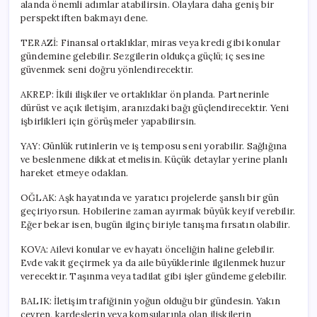
alanda önemli adımlar atabilirsin. Olaylara daha geniş bir
perspektiften bakmayı dene.
TERAZİ: Finansal ortaklıklar, miras veya kredi gibi konular
gündemine gelebilir. Sezgilerin oldukça güçlü; iç sesine
güvenmek seni doğru yönlendirecektir.
AKREP: İkili ilişkiler ve ortaklıklar ön planda. Partnerinle
dürüst ve açık iletişim, aranızdaki bağı güçlendirecektir. Yeni
işbirlikleri için görüşmeler yapabilirsin.
YAY: Günlük rutinlerin ve iş temposu seni yorabilir. Sağlığına
ve beslenmene dikkat etmelisin. Küçük detaylar yerine planlı
hareket etmeye odaklan.
OĞLAK: Aşk hayatında ve yaratıcı projelerde şanslı bir gün
geçiriyorsun. Hobilerine zaman ayırmak büyük keyif verebilir.
Eğer bekar isen, bugün ilginç biriyle tanışma fırsatın olabilir.
KOVA: Ailevi konular ve ev hayatı önceliğin haline gelebilir.
Evde vakit geçirmek ya da aile büyüklerinle ilgilenmek huzur
verecektir. Taşınma veya tadilat gibi işler gündeme gelebilir.
BALIK: İletişim trafiğinin yoğun olduğu bir gündesin. Yakın
çevren, kardeşlerin veya komşularınla olan ilişkilerin