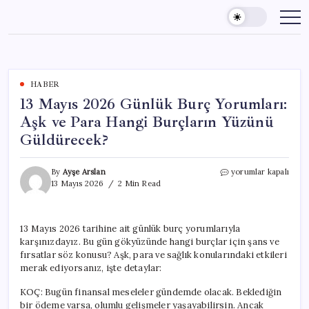
Skip
to
content
HABER
13 Mayıs 2026 Günlük Burç Yorumları:
Aşk ve Para Hangi Burçların Yüzünü
Güldürecek?
13
By
Ayşe Arslan
yorumlar kapalı
Mayıs
13 Mayıs 2026
2 Min Read
2026
Günlük
Burç
13 Mayıs 2026 tarihine ait günlük burç yorumlarıyla
Yorumları:
karşınızdayız. Bu gün gökyüzünde hangi burçlar için şans ve
Aşk
ve
fırsatlar söz konusu? Aşk, para ve sağlık konularındaki etkileri
Para
merak ediyorsanız, işte detaylar:
Hangi
Burçların
KOÇ: Bugün finansal meseleler gündemde olacak. Beklediğin
Yüzünü
bir ödeme varsa, olumlu gelişmeler yaşayabilirsin. Ancak