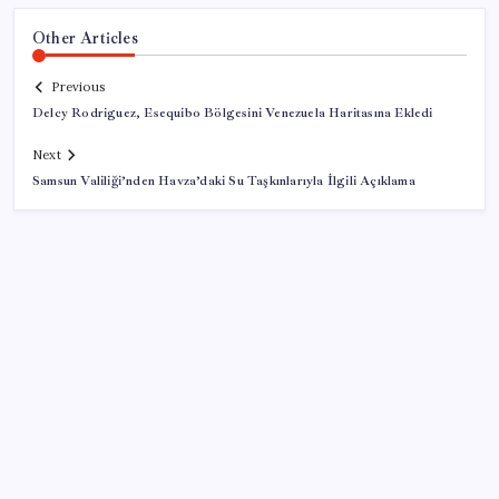
Other Articles
Previous
Delcy Rodriguez, Esequibo Bölgesini Venezuela Haritasına Ekledi
Next
Samsun Valiliği’nden Havza’daki Su Taşkınlarıyla İlgili Açıklama
SON YAZILAR
BDDK’den tasarruf finansman şirketlerine yeni