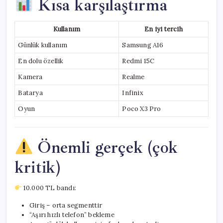
Kısa karşılaştırma
Kullanım
En iyi tercih
Günlük kullanım
Samsung A16
En dolu özellik
Redmi 15C
Kamera
Realme
Batarya
Infinix
Oyun
Poco X3 Pro
Önemli gerçek (çok
kritik)
10.000 TL bandı:
Giriş – orta segmenttir
“Aşırı hızlı telefon” bekleme