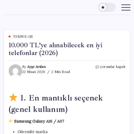
Skip
to
content
TEKNOLOJI
10.000 TL’ye alınabilecek en iyi
telefonlar (2026)
10.000
By
Ayşe Arslan
yorumlar kapalı
TL’ye
22 Nisan 2026
2 Min Read
alınabilecek
en
iyi
telefonlar
1. En mantıklı seçenek
(2026)
için
(genel kullanım)
Samsung Galaxy A16 / A07
Güvenilir marka