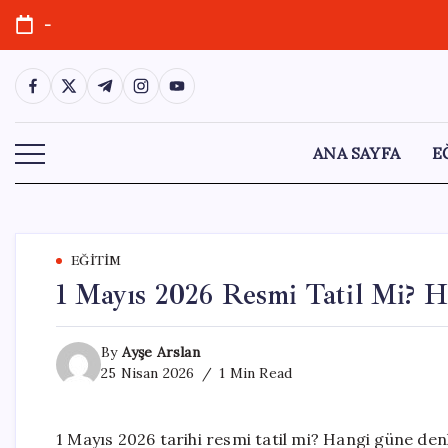
Skip
-
to
content
https://www.facebook.com/
https://twitter.com/
https://t.me/
https://www.instagram.com/
https://youtube.com/
ANA SAYFA
E
EĞITIM
1 Mayıs 2026 Resmi Tatil Mi? 
By
Ayşe Arslan
25 Nisan 2026
1 Min Read
1 Mayıs 2026 tarihi resmi tatil mi? Hangi güne de