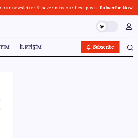
o our newsletter & never miss our best posts.
Subscribe Now!
TIM
İLETİŞİM
Subscribe
ı
SON YAZILAR
BDDK’den tasarruf finansman şirketlerine
yeni düzenleme