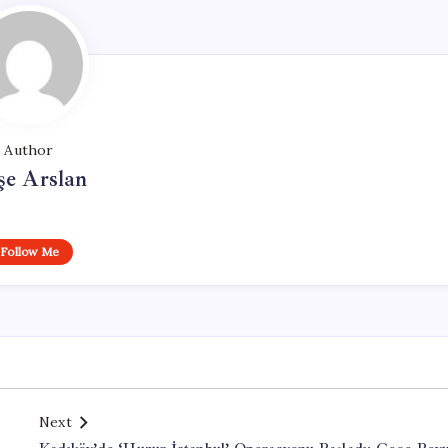
Author
şe Arslan
Follow Me
Next