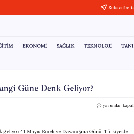
Subscribe t
ĞİTİM
EKONOMİ
SAĞLIK
TEKNOLOJİ
TANI
Hangi Güne Denk Geliyor?
1
yorumlar kapal
Mayıs
2026
Resmi
Tatil
nk geliyor? 1 Mayıs Emek ve Dayanışma Günü, Türkiye’de