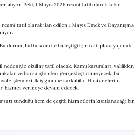
Mi?
r alıyor. Peki, 1 Mayıs 2026 resmi tatil olarak kabul
Hangi
Güne
Denk
e resmi tatil olarak ilan edilen 1 Mayıs Emek ve Dayanışma
Geliyor?
lıyor.
için
u durum, hafta sonu ile birleştiği için tatil planı yapmak
 nedeniyle okullar tatil olacak. Kamu kurumları, valilikler,
ankalar ve borsa işlemleri gerçekleştirilmeyecek, bu
ale işlemleri ilk iş gününe sarkabilir. Hastanelerin
sler, hizmet vermeye devam edecek.
 fırsatı sunduğu hem de çeşitli hizmetlerin kısıtlanacağı bir